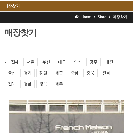
매장찾기
Home
Store
매장찾기
매장찾기
전체
서울
부산
대구
인천
광주
대전
울산
경기
강원
세종
충남
충북
전남
전북
경남
경북
제주