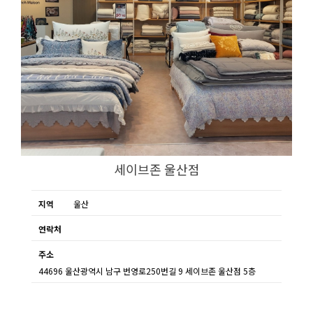
세이브존 울산점
지역
울산
연락처
주소
44696 울산광역시 남구 번영로250번길 9 세이브존 울산점 5층