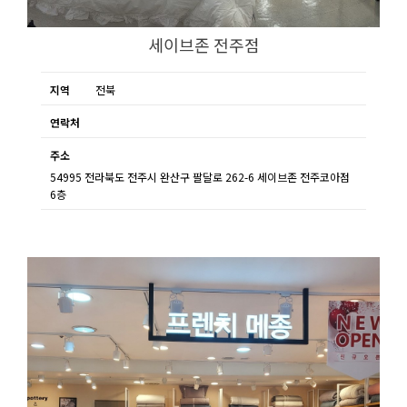
세이브존 전주점
지역
전북
연락처
주소
54995 전라북도 전주시 완산구 팔달로 262-6 세이브존 전주코아점
6층